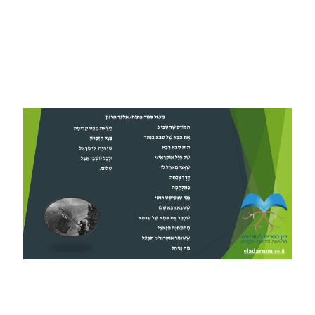
מעגל סגור פתוח/ אלעד ארנון הַקּוֹזָק שֶׁהִטְבִּיעַ אֶת אַבָּא
שֶׁל סַבָּא בַּנָּהָר הוּא סַבָּא רַבָּא שֶׁל חַיָּל אוּקְרָאִינִי שֶׁאֲנִי
מְאַחֵל לוֹ דֶּרֶךְ צְלֵחָה בַּמִּלְחָמָה נֶגֶד טַנְקִיסְט רוּסִי שֶׁסַּבָּא
רַבָּא שָׁלֵו שִׁחְרֵר אֶת אִימָּא שֶׁל סַבְתָּא מֵהַמַּחֲנֶה הַנָּאצִי
שֶׁשּׁוֹמֵר אוּקְרָאִינִי תִּפְעַל מָה אֲיַחֵל לָשֵׂאת מַבָּט קָדִימָה
בְּצֵל הַזִּיכָּרוֹן שֶׁיִּהְיֶה לְיִשְׂרָאֵל וּלְכָל יוֹשְׁבֵי תֵּבֵל שָׁלוֹם.