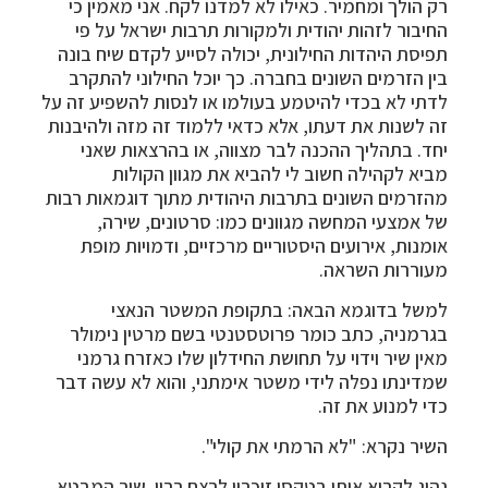
רק הולך ומחמיר. כאילו לא למדנו לקח. אני מאמין כי
החיבור לזהות יהודית ולמקורות תרבות ישראל על פי
תפיסת היהדות החילונית, יכולה לסייע לקדם שיח בונה
בין הזרמים השונים בחברה. כך יוכל החילוני להתקרב
לדתי לא בכדי להיטמע בעולמו או לנסות להשפיע זה על
זה לשנות את דעתו, אלא כדאי ללמוד זה מזה ולהיבנות
יחד. בתהליך ההכנה לבר מצווה, או בהרצאות שאני
מביא לקהילה חשוב לי להביא את מגוון הקולות
מהזרמים השונים בתרבות היהודית מתוך דוגמאות רבות
של אמצעי המחשה מגוונים כמו: סרטונים, שירה,
אומנות, אירועים היסטוריים מרכזיים, ודמויות מופת
מעוררות השראה.
למשל בדוגמא הבאה: בתקופת המשטר הנאצי
בגרמניה, כתב כומר פרוטסטנטי בשם מרטין נימולר
מאין שיר וידוי על תחושת החידלון שלו כאזרח גרמני
שמדינתו נפלה לידי משטר אימתני, והוא לא עשה דבר
כדי למנוע את זה.
השיר נקרא: "לא הרמתי את קולי".
נהוג לקרוא אותו בטקסי זיכרון לרצח רבין. שיר המבטא